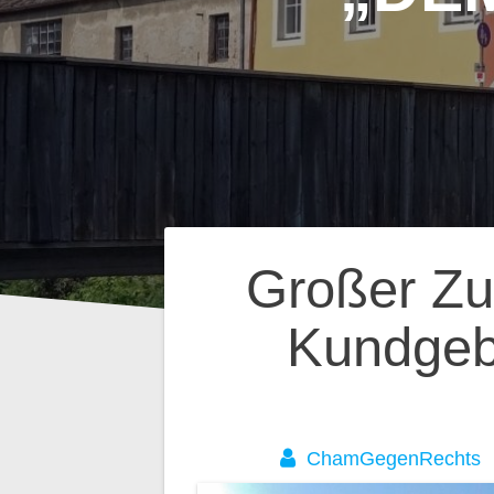
Beitragsnavig
Großer Zu
Kundgeb
ChamGegenRechts