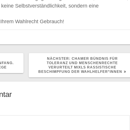
 keine Selbstverständlichkeit, sondern eine
 Ihrem Wahlrecht Gebrauch!
NÄCHSTER
N
NÄCHSTER:
CHAMER BÜNDNIS FÜR
BEITRAG:
NFANG.
TOLERANZ UND MENSCHENRECHTE
EGE
VERURTEILT MIXLS RASSISTISCHE
BESCHIMPFUNG DER WAHLHELFER*INNEN
ntar