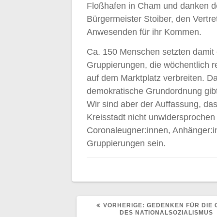
Floßhafen in Cham und danken der 
Bürgermeister Stoiber, den Vertr
Anwesenden für ihr Kommen.
Ca. 150 Menschen setzten damit 
Gruppierungen, die wöchentlich 
auf dem Marktplatz verbreiten. D
demokratische Grundordnung gibt
Wir sind aber der Auffassung, das
Kreisstadt nicht unwidersprochen 
Coronaleugner:innen, Anhänger:i
Gruppierungen sein.
VORHERIGER
VORHERIGE:
GEDENKEN FÜR DIE 
BEITRAG:
DES NATIONALSOZIALISMUS