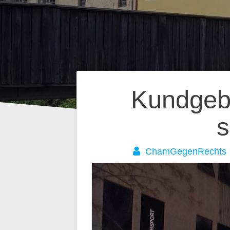
Beitragsnavig
Kundgeb
s
ChamGegenRechts