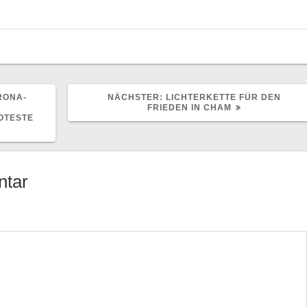
NÄCHSTER
RONA-
NÄCHSTER:
LICHTERKETTE FÜR DEN
BEITRAG:
FRIEDEN IN CHAM
OTESTE
ntar