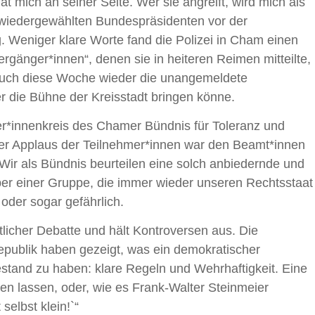
hat mich an seiner Seite. Wer sie angreift, wird mich als
wiedergewählten Bundespräsidenten vor der
eniger klare Worte fand die Polizei in Cham einen
rgänger*innen“, denen sie in heiteren Reimen mitteilte,
auch diese Woche wieder die unangemeldete
 die Bühne der Kreisstadt bringen könne.
er*innenkreis des Chamer Bündnis für Toleranz und
Der Applaus der Teilnehmer*innen war den Beamt*innen
. Wir als Bündnis beurteilen eine solch anbiedernde und
r einer Gruppe, die immer wieder unseren Rechtsstaat
 oder sogar gefährlich.
tlicher Debatte und hält Kontroversen aus. Die
publik haben gezeigt, was ein demokratischer
stand zu haben: klare Regeln und Wehrhaftigkeit. Eine
ren lassen, oder, wie es Frank-Walter Steinmeier
selbst klein!`“