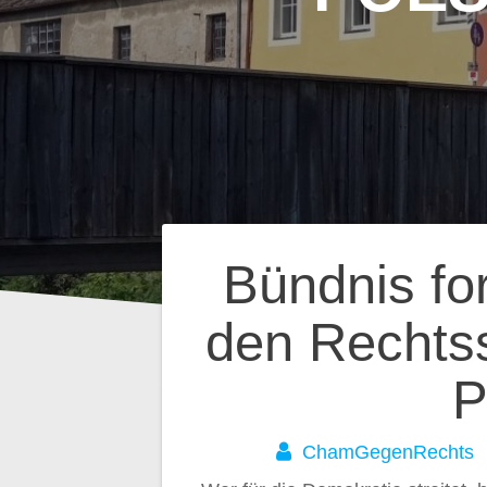
Beitragsnavig
Bündnis for
den Rechtss
P
ChamGegenRechts